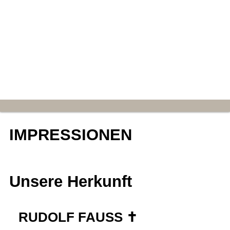
✓ Wartung & Inspektion
✓ Reparaturen
✓ Instandsetzung
✓ Schlauchautomat + Luftstation
✓ Parkplätze direkt am Laden
IMPRESSIONEN
Unsere Herkunft
RUDOLF FAUSS ✝