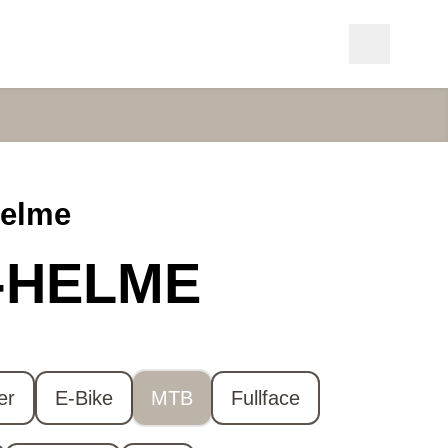
helme
-HELME
er
E-Bike
MTB
Fullface