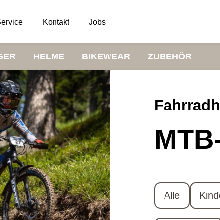
ervice
Kontakt
Jobs
GER
HELME
BIKEWEAR
ZUBEHÖR
Fahrrad
MTB
Alle
Kind