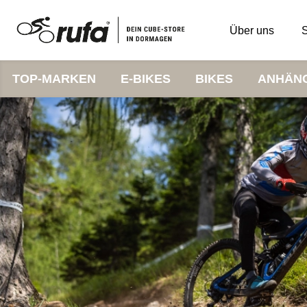
Über uns
S
TOP-MARKEN
E-BIKES
BIKES
ANHÄN