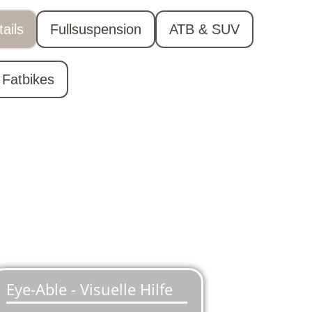
ails
Fullsuspension
ATB & SUV
Fatbikes