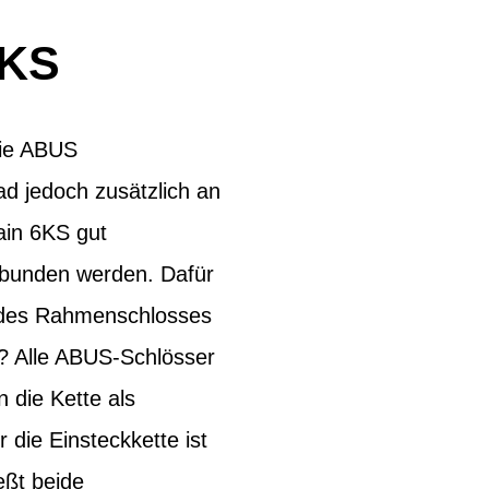
6KS
Die ABUS
d jedoch zusätzlich an
ain 6KS gut
rbunden werden. Dafür
e des Rahmenschlosses
? Alle ABUS-Schlösser
 die Kette als
 die Einsteckkette ist
eßt beide