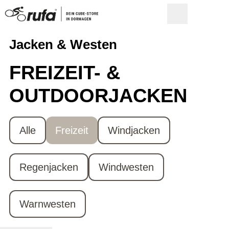
Jacken & Westen
FREIZEIT- &
OUTDOORJACKEN
Alle
Freizeit
Windjacken
Regenjacken
Windwesten
Warnwesten