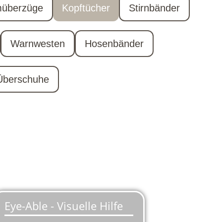
müberzüge
Kopftücher
Stirnbänder
Warnwesten
Hosenbänder
Überschuhe